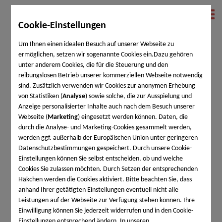
Cookie-Einstellungen
Um Ihnen einen idealen Besuch auf unserer Webseite zu
ermöglichen, setzen wir sogenannte Cookies ein.Dazu gehören
unter anderem Cookies, die für die Steuerung und den
zurück zum Kursfinder
reibungslosen Betrieb unserer kommerziellen Webseite notwendig
sind. Zusätzlich verwenden wir Cookies zur anonymen Erhebung
von Statistiken (
Analyse
) sowie solche, die zur Ausspielung und
Anzeige personalisierter Inhalte auch nach dem Besuch unserer
Webseite (
Marketing
) eingesetzt werden können. Daten, die
Briefkasten
durch die Analyse- und Marketing-Cookies gesammelt werden,
werden ggf. außerhalb der Europäischen Union unter geringeren
Datenschutzbestimmungen gespeichert. Durch unsere Cookie-
Du möchtest eine Frage, ein Anliegen oder auch ein
Einstellungen können Sie selbst entscheiden, ob und welche
Feedback an die Lehrgangsleitung eines bestimmten
Cookies Sie zulassen möchten. Durch Setzen der entsprechenden
Kurses schicken? Du benötigtest dafür nur die
Häkchen werden die Cookies aktiviert. Bitte beachten Sie, dass
Lehrgangsnummer, die du z.B. auf deiner
anhand Ihrer getätigten Einstellungen eventuell nicht alle
Anmeldebestätigung vom Kurs-Finder findest. Deine
Leistungen auf der Webseite zur Verfügung stehen können. Ihre
Anfrage / Feedback wird automatisch an die jeweils
Einwilligung können Sie jederzeit widerrufen und in den Cookie-
zuständige Lehrgangsleitung per Email versandt.
Einstellungen entsprechend ändern. In unseren