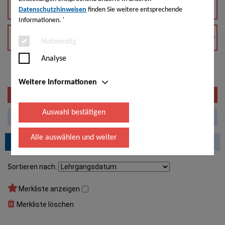
Datenschutzhinweisen
finden Sie weitere entsprechende
Informationen. '
Notwendig
Analyse
4
Treffer
Weitere Informationen
Filter/Suche zurücksetzen
Filter anzeigen
Auswahl bestätigen
Alle
Alle auswählen und weiter
NBMB/NBBJ
BVV
MON
ASM
BBMV
Sortieren nach:
Merkliste anzeigen
Merkliste löschen